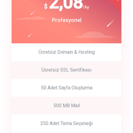
180
2,08
$
$
/year
/Ay
track energy costs
Start Up
Profesyonel
predictive dialing
Ücretsiz Domain & Hosting
Get Started
Ücretsiz SSL Sertifikası
Start by trying our service for 30 days free trial no credit card
required.
50 Adet Sayfa Oluşturma
500 MB Mail
250 Adet Tema Seçeneği