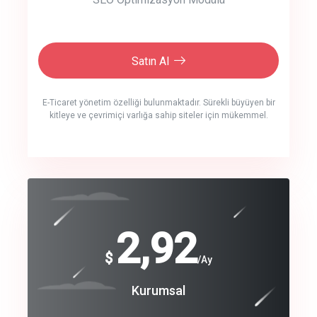
Satın Al
E-Ticaret yönetim özelliği bulunmaktadır. Sürekli büyüyen bir
kitleye ve çevrimiçi varlığa sahip siteler için mükemmel.
crm auto cync
click to call back
240
2,92
$
$
/year
/Ay
track energy costs
Coroprate
Kurumsal
predictive dialing